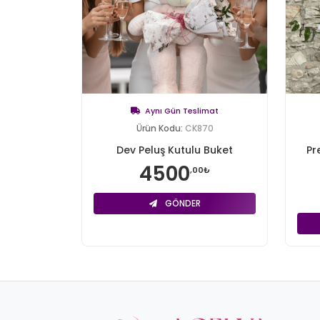
Aynı Gün Teslimat
Ürün Kodu:
CK870
Dev Peluş Kutulu Buket
Pr
4500
,00₺
GÖNDER