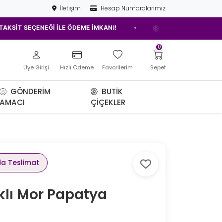
İletişim
Hesap Numaralarımız
•
ÇENEĞİ İLE ÖDEME İMKANI!
ELAZIĞ'IN EN İYİ ÇİÇEKÇİSİ!
0
Üye Girişi
Hızlı Ödeme
Favorilerim
Sepet
GÖNDERIM
BUTIK
AMACI
ÇIÇEKLER
da Teslimat
klı Mor Papatya