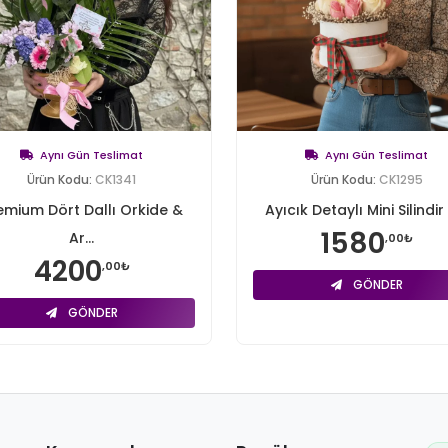
Aynı Gün Teslimat
Aynı Gün Teslimat
Ürün Kodu:
CK1341
Ürün Kodu:
CK1295
emium Dört Dallı Orkide &
Ayıcık Detaylı Mini Silindir 
1580
Ar...
,00₺
4200
,00₺
GÖNDER
GÖNDER