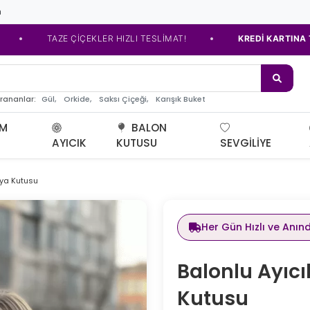
m
•
TAZE ÇİÇEKLER HIZLI TESLİMAT!
KREDİ KARTINA TAKSİT SE
de çiçe
Gül,
Orkide,
Saksı Çiçeği,
Karışık Buket
arananlar:
UM
BALON
AYICIK
KUTUSU
SEVGILIYE
tya Kutusu
Her Gün Hızlı ve Anın
Balonlu Ayıcı
Kutusu