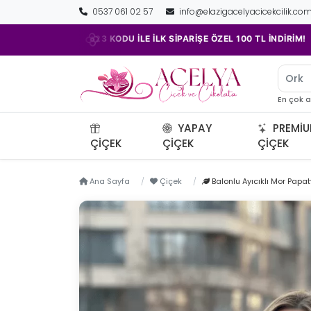
0537 061 02 57
info@elazigacelyacicekcilik.co
•
ACELYA23 KODU İLE İLK SİPARİŞE ÖZEL 100 TL İNDİRİM!
Orki
En çok 
YAPAY
PREMI
ÇIÇEK
ÇIÇEK
ÇIÇEK
Ana Sayfa
Çiçek
Balonlu Ayıcıklı Mor Papa