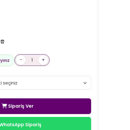
! ⏰
-
+
yınız
Sipariş Ver
WhatsApp Sipariş