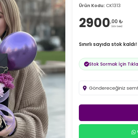
Ürün Kodu:
CK1313
2900
,00 ₺
(KDV Dahil)
Sınırlı sayıda stok kaldı
Stok Sormak İçin Tıkla