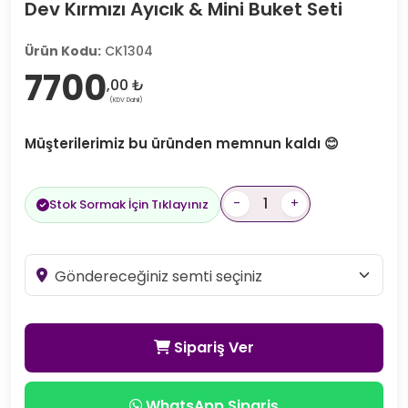
Dev Kırmızı Ayıcık & Mini Buket Seti
Ürün Kodu:
CK1304
7700
,00 ₺
(KDV Dahil)
Müşterilerimiz bu üründen memnun kaldı 😊
-
+
Stok Sormak İçin Tıklayınız
Sipariş Ver
WhatsApp Sipariş