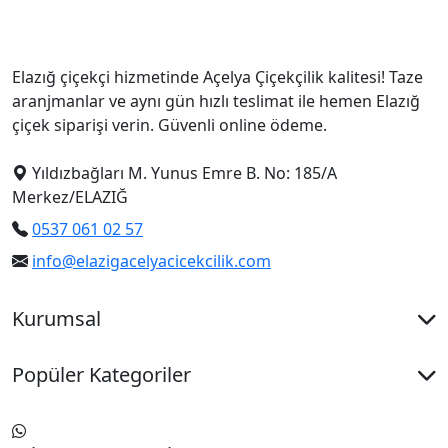
Elazığ çiçekçi hizmetinde Açelya Çiçekçilik kalitesi! Taze
aranjmanlar ve aynı gün hızlı teslimat ile hemen Elazığ
çiçek siparişi verin. Güvenli online ödeme.
Yıldızbağları M. Yunus Emre B. No: 185/A
Merkez/ELAZIĞ
0537 061 02 57
info@elazigacelyacicekcilik.com
Kurumsal
Popüler Kategoriler