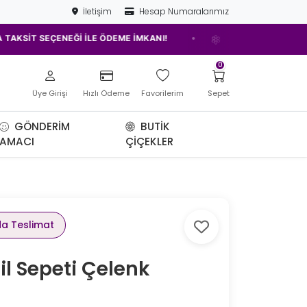
İletişim
Hesap Numaralarımız
•
 SEÇENEĞİ İLE ÖDEME İMKANI!
ELAZIĞ'IN EN İYİ ÇİÇEKÇİSİ!
0
Üye Girişi
Hızlı Ödeme
Favorilerim
Sepet
GÖNDERIM
BUTIK
AMACI
ÇIÇEKLER
da Teslimat
il Sepeti Çelenk