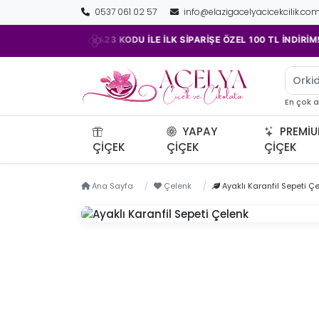
0537 061 02 57
info@elazigacelyacicekcilik.co
•
•
ACELYA23 KODU İLE İLK SİPARİŞE ÖZEL 100 TL İNDİRİM!
Orki
En çok 
YAPAY
PREMI
ÇIÇEK
ÇIÇEK
ÇIÇEK
Ana Sayfa
Çelenk
Ayaklı Karanfil Sepeti Ç