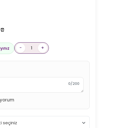
! ⏰
-
+
yınız
0/200
ıyorum