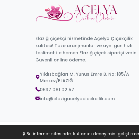
Elazığ çiçekçi hizmetinde Açelya Çiçekçilik
kalitesi! Taze aranjmanlar ve aynı gün hızlı
teslimat ile hemen Elazığ çiçek siparişi verin.
Güvenli online ödeme.
Yıldızbağları M. Yunus Emre B. No: 185/A
Merkez/ELAZIĞ
0537 061 02 57
info@elazigacelyacicekcilik.com
© 2026 Elazığ Açelya Çiçekçilik.
🔒 Bu internet sitesinde, kullanıcı deneyimini gelişti