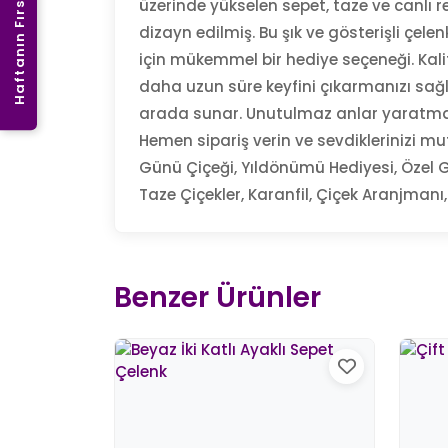
Haftanın Fırsatı
üzerinde yükselen sepet, taze ve canlı ren
dizayn edilmiş. Bu şık ve gösterişli çel
için mükemmel bir hediye seçeneği. Kalit
daha uzun süre keyfini çıkarmanızı sağ
arada sunar. Unutulmaz anlar yaratmak iç
Hemen sipariş verin ve sevdiklerinizi mut
Günü Çiçeği, Yıldönümü Hediyesi, Özel G
Taze Çiçekler, Karanfil, Çiçek Aranjmanı, 
Benzer Ürünler