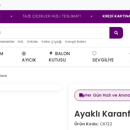
m
•
TAZE ÇİÇEKLER HIZLI TESLİMAT!
KREDİ KARTINA TAKSİT
de çiçe
Gül,
Orkide,
Saksı Çiçeği,
Karışık Buket
arananlar:
UM
BALON
AYICIK
KUTUSU
SEVGILIYE
elenk
Her Gün Hızlı ve Anın
Ayaklı Karanf
Ürün Kodu:
CK122