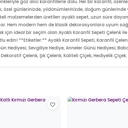
kleriyle göz alıcı karanfillerle dolu. Her bir karanfil, özen
enk, özel günlerinizde, yıldönümlerinizde, doğum günlerind
eli malzemelerden üretilen ayaklı sepet, uzun süre dayanıkl
lar. Hem modern hem de klasik dekorasyonlara uyum sağlaya
in ideal bir seçim olan Ayaklı Karanfil Sepeti Çelenk ile s
lu edin! **Etiketler:** Ayaklı Karanfil Sepeti, Karanfil Çele
ün Hediyesi, Sevgiliye Hediye, Anneler Günü Hediyesi, Bab
Dekoratif Çelenk, Şık Çelenk, Kaliteli Çiçek, Hediyelik Çiçek.