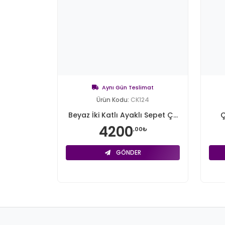
Aynı Gün Teslimat
Ürün Kodu:
CK124
Beyaz İki Katlı Ayaklı Sepet Ç...
Ç
4200
,00₺
GÖNDER