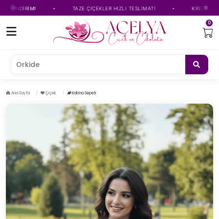
•
•
NDİRİM!
TAZE ÇİÇEKLER HIZLI TESLİMAT!
KREDİ KARTINA T
0
Orkide çiçe
Ana Sayfa
Çiçek
Kokina Sepeti