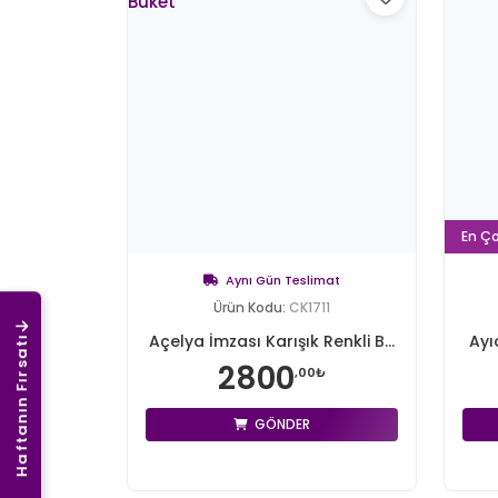
En Ç
Aynı Gün Teslimat
Ürün Kodu:
CK1711
Açelya İmzası Karışık Renkli B...
Ayı
Haftanın Fırsatı
2800
,00₺
GÖNDER