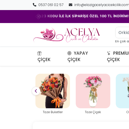
0537 061 02 57
info@elazigacelyacicekcilik.co
•
ACELYA23 KODU İLE İLK SİPARİŞE ÖZEL 100 TL İNDİRİM!
T
Orkid
En çok 
YAPAY
PREMI
ÇIÇEK
ÇIÇEK
ÇIÇEK
Taze Buketler
Taze Çiçek
Orkideler
Öze