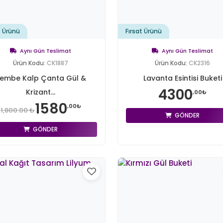
t Ürünü
Fırsat Ürünü
Aynı Gün Teslimat
Aynı Gün Teslimat
Ürün Kodu:
CK1887
Ürün Kodu:
CK2316
embe Kalp Çanta Gül &
Lavanta Esintisi Buketi
4300
Krizant...
,00₺
1580
,00₺
1,800.00 ₺
GÖNDER
GÖNDER