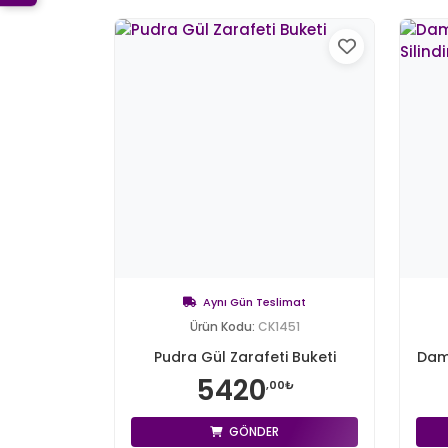
Aynı Gün Teslimat
Ürün Kodu:
CK1451
Pudra Gül Zarafeti Buketi
Daml
5420
,00₺
GÖNDER