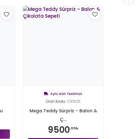
Aynı Gün Teslimat
Ürün Kodu:
CK1533
tu
Mega Teddy Sürpriz – Balon &
Ç...
9500
,00₺