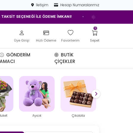
İletişim
Hesap Numaralarımız
•
•
ENEĞİ İLE ÖDEME İMKANI!
ELAZIĞ'IN EN İYİ ÇİÇEKÇİSİ!
0
Üye Girişi
Hızlı Ödeme
Favorilerim
Sepet
GÖNDERIM
BUTIK
AMACI
ÇIÇEKLER
ık
Çikolata
Mini Teraryum
Balon Kutusu