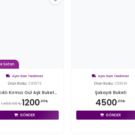
ok Satan
Aynı Gün Teslimat
Aynı Gün Teslimat
Ürün Kodu:
CK1972
Ürün Kodu:
CK1041
cıklı Kırmızı Gül Aşk Buket...
Şakayık Buketi
1200
4500
,00₺
,00₺
1,450.00 ₺
GÖNDER
GÖNDER