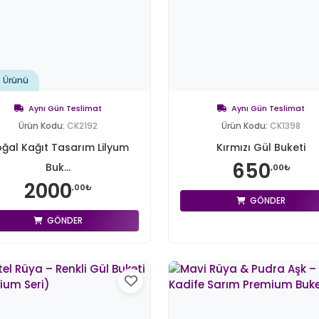
t Ürünü
Aynı Gün Teslimat
Aynı Gün Teslimat
Ürün Kodu:
CK2192
Ürün Kodu:
CK1398
ğal Kağıt Tasarım Lilyum
Kırmızı Gül Buketi
650
Buk...
,00₺
2000
,00₺
GÖNDER
GÖNDER