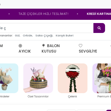
m
•
AZE ÇİÇEKLER HIZLI TESLİMAT!
KREDİ KARTINA TAKSİT SEÇ
e çiçeği
Gül,
Orkide,
Saksı Çiçeği,
Karışık Buket
arananlar:
UM
BALON
AYICIK
KUTUSU
SEVGILIYE
l Tasarımlar
Çelenk
Premium Buket
Ayıc